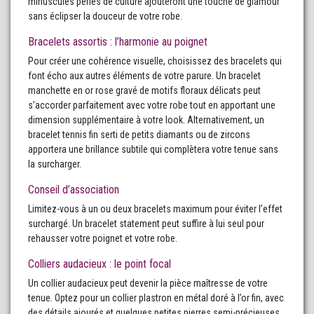
minuscules perles de culture ajouteront une touche de glamour
sans éclipser la douceur de votre robe.
Bracelets assortis : l’harmonie au poignet
Pour créer une cohérence visuelle, choisissez des bracelets qui
font écho aux autres éléments de votre parure. Un bracelet
manchette en or rose gravé de motifs floraux délicats peut
s’accorder parfaitement avec votre robe tout en apportant une
dimension supplémentaire à votre look. Alternativement, un
bracelet tennis fin serti de petits diamants ou de zircons
apportera une brillance subtile qui complètera votre tenue sans
la surcharger.
Conseil d’association
Limitez-vous à un ou deux bracelets maximum pour éviter l’effet
surchargé. Un bracelet statement peut suffire à lui seul pour
rehausser votre poignet et votre robe.
Colliers audacieux : le point focal
Un collier audacieux peut devenir la pièce maîtresse de votre
tenue. Optez pour un collier plastron en métal doré à l’or fin, avec
des détails ajourés et quelques petites pierres semi-précieuses